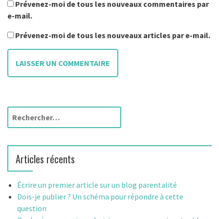
Prévenez-moi de tous les nouveaux commentaires par
e-mail.
Prévenez-moi de tous les nouveaux articles par e-mail.
R
e
c
h
Articles récents
e
r
c
Écrire un premier article sur un blog parentalité
h
Dois-je publier ? Un schéma pour répondre à cette
e
question
r