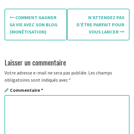
N
COMMENT GAGNER
N’ATTENDEZ PAS
a
SA VIE AVEC SON BLOG
D’ÊTRE PARFAIT POUR
(MONÉTISATION)
VOUS LANCER
v
i
g
Laisser un commentaire
a
Votre adresse e-mail ne sera pas publiée.
Les champs
t
obligatoires sont indiqués avec
*
Commentaire
*
i
o
n
d