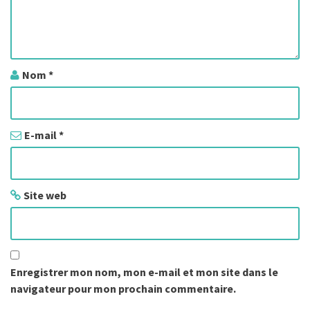
e
s
a
Nom
*
r
t
E-mail
*
i
c
Site web
l
e
s
Enregistrer mon nom, mon e-mail et mon site dans le
navigateur pour mon prochain commentaire.