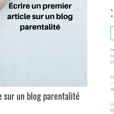
:
Où
C
ar
C
– 
d
e sur un blog parentalité
L
W